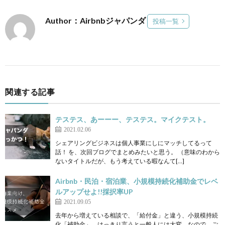
Author：Airbnbジャパンダ
投稿一覧
関連する記事
テステス、あーーー、テステス。マイクテスト。
2021.02.06
シェアリングビジネスは個人事業にしにマッチしてるって
話！ を、次回ブログでまとめみたいと思う。 （意味のわから
ないタイトルだが、もう考えている暇なんて[…]
Airbnb・民泊・宿泊業、小規模持続化補助金でレベ
ルアップせよ!!採択率UP
2021.09.05
去年から増えている相談で、「給付金」と違う、小規模持続
化「補助金」。はっきり言うと一般人には大変。なので、ご