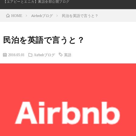
【エアビーとエニカ】裏話全部公開ブログ
Airbnbブログ
民泊を英語で言うと？
HOME
お
民泊を英語で言うと？
問
2016.05.01
Airbnbブログ
英語
い
合
わ
せ