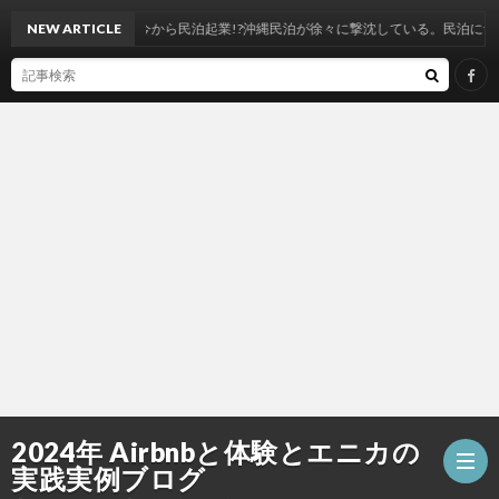
NEW ARTICLE
今から民泊起業!?沖縄民泊が徐々に撃沈している。民泊について考
2024年 Airbnbと体験とエニカの
実践実例ブログ