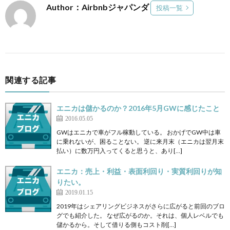
Author：Airbnbジャパンダ
投稿一覧
関連する記事
エニカは儲かるのか？2016年5月GWに感じたこと
2016.05.05
GWはエニカで車がフル稼動している。 おかげでGW中は車
に乗れないが、困ることない。 逆に来月末（エニカは翌月末
払い）に数万円入ってくると思うと、あり[…]
エニカ：売上・利益・表面利回り・実質利回りが知
りたい。
2019.01.15
2019年はシェアリングビジネスがさらに広がると前回のブロ
グでも紹介した。 なぜ広がるのか。それは、個人レベルでも
儲かるから。そして借りる側もコスト削[…]