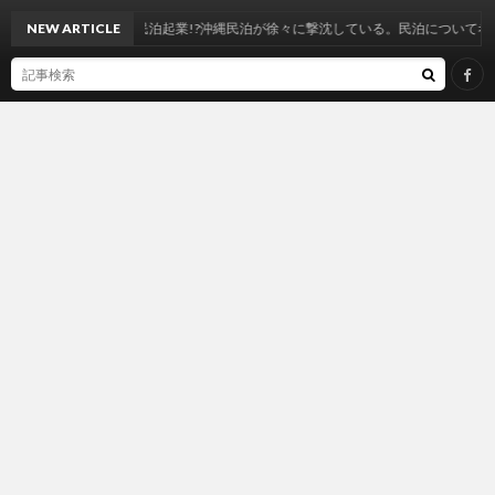
NEW ARTICLE
今から民泊起業!?沖縄民泊が徐々に撃沈している。民泊について考える202