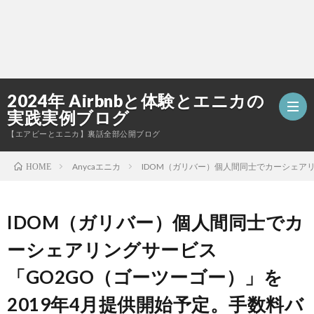
2024年 Airbnbと体験とエニカの
実践実例ブログ
【エアビーとエニカ】裏話全部公開ブログ
Anycaエニカ
IDOM（ガリバー）個人間同士でカーシェアリ
HOME
お
IDOM（ガリバー）個人間同士でカ
問
ーシェアリングサービス
い
「GO2GO（ゴーツーゴー）」を
合
2019年4月提供開始予定。手数料バ