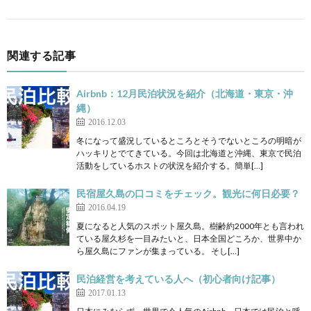
関連する記事
Airbnb：12月民泊状況を紹介（北海道・東京・沖
縄）
2016.12.03
冬になって盛況しているところとそうでないところの明暗が
ハッキリとでてきている。今回は北海道と沖縄、東京で民泊
活動をしているホストの状況を紹介する。簡単[…]
民宿屋久島の口コミをチェック。観光に何日必要？
2016.04.19
夏になると人気のスポット屋久島。樹齢約2000年とも言われ
ている屋久杉を一目みたいと、日本全国どころか、世界中か
ら屋久島にファンが集まっている。 そし[…]
民泊経営を考えている人へ（初心者向け記事）
2017.01.13