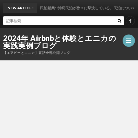
NEW ARTICLE
今から民泊起業!?沖縄民泊が徐々に撃沈している。民泊について考える20
2024年 Airbnbと体験とエニカの
実践実例ブログ
【エアビーとエニカ】裏話全部公開ブログ
お
問
い
合