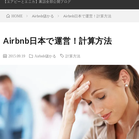
【エアビーとエニカ】裏話全部公開ブログ
Airbnb儲かる
Airbnb日本で運営！計算方法
HOME
お
Airbnb日本で運営！計算方法
問
2015.09.19
Airbnb儲かる
計算方法
い
合
わ
せ