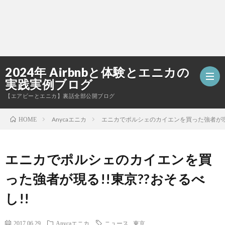
2024年 Airbnbと体験とエニカの
実践実例ブログ
【エアビーとエニカ】裏話全部公開ブログ
Anycaエニカ
エニカでポルシェのカイエンを買った強者が現る
HOME
お
エニカでポルシェのカイエンを買
問
った強者が現る!!東京??おそるべ
い
し!!
合
2017.06.29
Anycaエニカ
ニュース
,
東京