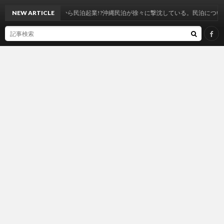
NEW ARTICLE
今から民泊起業!?沖縄民泊が徐々に撃沈している。民泊について考える2