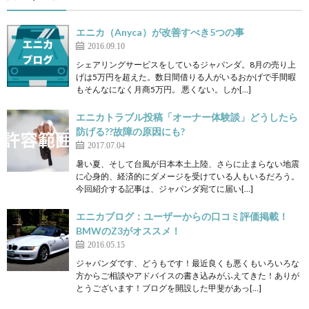
エニカ（Anyca）が改善すべき5つの事
2016.09.10
シェアリングサービスをしているジャパンダ。8月の売り上
げは5万円を超えた。数日間借りる人がいるおかげで手間暇
もそんなになく月商5万円。 悪くない。しか[…]
エニカトラブル投稿「オーナー体験談」どうしたら
防げる??故障の原因にも?
2017.07.04
暑い夏、そして台風が日本本土上陸、さらに止まらない地震
に心身的、経済的にダメージを受けている人もいるだろう。
今回紹介する記事は、ジャパンダ宛てに届い[…]
エニカブログ：ユーザーからの口コミ評価掲載！
BMWのZ3がオススメ！
2016.05.15
ジャパンダです、どうもです！最近良くも悪くもいろいろな
方からご相談やアドバイスの書き込みがふえてきた！ありが
とうございます！ブログを開設した甲斐があっ[…]