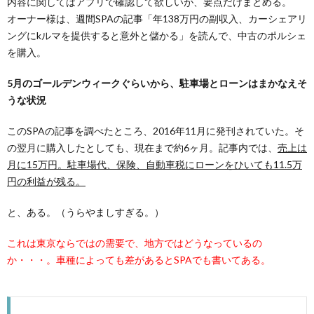
内容に関してはアプリで確認して欲しいが、要点だけまとめる。
オーナー様は、週間SPAの記事「年138万円の副収入、カーシェアリ
ングにkルマを提供すると意外と儲かる」を読んで、中古のポルシェ
を購入。
5月のゴールデンウィークぐらいから、駐車場とローンはまかなえそ
うな状況
このSPAの記事を調べたところ、2016年11月に発刊されていた。そ
の翌月に購入したとしても、現在まで約6ヶ月。記事内では、
売上は
月に15万円。駐車場代、保険、自動車税にローンをひいても11.5万
円の利益が残る。
と、ある。（うらやましすぎる。）
これは東京ならではの需要で、地方ではどうなっているの
か・・・。車種によっても差があるとSPAでも書いてある。