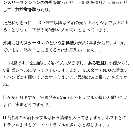
ンスリーマンションの許可
を取ったり、一軒家を借りたり買ったり
して、
旅館業を取ったり
。
ただ私が思うに、2018来年以降は民泊の売り上げが今まで以上に上
ることはなく、下がる可能性の方が高いと思っています。
沖縄にはミスターKINJOという新興勢力
が約2年前から勢いをつけ
ています。私がそこに勝てるとは到底思いません。」
J「同感です。全国的に民泊バブルが崩壊し、
ある程度
しか儲からな
い副業レベルになってきています。また、
ミスターKINJO
の話はジ
ャパンダにも届いています。うまいこと民泊の波に乗った企業です
ね。
話が変わりますが、沖縄特有のAirbnbのトラブルが多いと聞いてい
ます。実際どうですか？」
H「沖縄の民泊トラブルは日々情報が入ってきますが、ホストとの
トラブルよりもゲストのトラブルが多いなと感じます。」