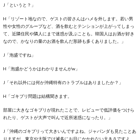
J「というと？」
H「リゾート地なので、ゲストの皆さんはハメを外します。若い男
性や女性のグループなど、酒を飲むとテンションが上がってしまっ
て、近隣住民や隣人にまで迷惑が及ぶことも。韓国人はお酒が好き
なので、かなりの量のお酒を飲んだ形跡も多くありました。」
J「泡盛ですね」
H「泡盛かどうかはわかりませんがw」
J「それ以外には何か沖縄特有のトラブルはありましたか？」
H「ゴキブリ問題は結構聞きます。
部屋に大きなゴキブリが現れたことで、レビューで低評価をつけら
れたり、ゲストが大声で叫んで近所迷惑になったり。」
J「沖縄のゴキブリって大きいんですよね。ジャパンダも見たことあ
りますが、東京や大阪では滅多にお目にかかれない大きさですよ