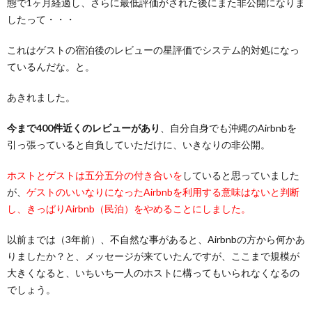
態で1ヶ月経過し、さらに最低評価がされた後にまた非公開になりま
したって・・・
これはゲストの宿泊後のレビューの星評価でシステム的対処になっ
ているんだな。と。
あきれました。
今まで400件近くのレビューがあり
、自分自身でも沖縄のAirbnbを
引っ張っていると自負していただけに、いきなりの非公開。
ホストとゲストは五分五分の付き合いを
していると思っていました
が、
ゲストのいいなりになったAirbnbを利用する意味はないと判断
し、きっぱりAirbnb（民泊）をやめることにしました。
以前までは（3年前）、不自然な事があると、Airbnbの方から何かあ
りましたか？と、メッセージが来ていたんですが、ここまで規模が
大きくなると、いちいち一人のホストに構ってもいられなくなるの
でしょう。