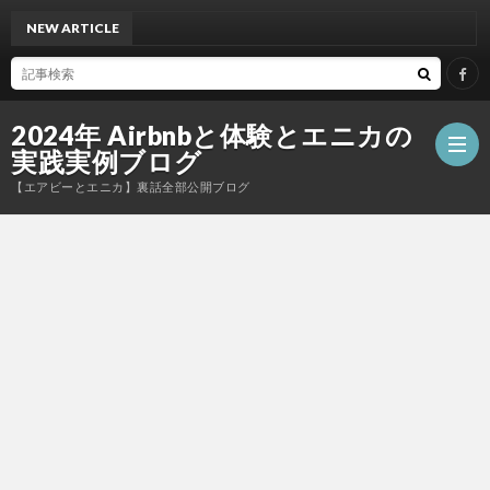
NEW ARTICLE
今か
2024年 Airbnbと体験とエニカの
実践実例ブログ
【エアビーとエニカ】裏話全部公開ブログ
お
問
い
合