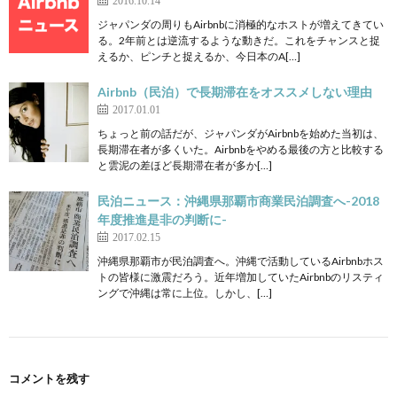
ジャパンダの周りもAirbnbに消極的なホストが増えてきてい
る。2年前とは逆流するような動きだ。これをチャンスと捉
えるか、ピンチと捉えるか、今日本のA[…]
Airbnb（民泊）で長期滞在をオススメしない理由
2017.01.01
ちょっと前の話だが、ジャパンダがAirbnbを始めた当初は、
長期滞在者が多くいた。Airbnbをやめる最後の方と比較する
と雲泥の差ほど長期滞在者が多か[…]
民泊ニュース：沖縄県那覇市商業民泊調査へ-2018
年度推進是非の判断に-
2017.02.15
沖縄県那覇市が民泊調査へ。沖縄で活動しているAirbnbホス
トの皆様に激震だろう。近年増加していたAirbnbのリスティ
ングで沖縄は常に上位。しかし、[…]
コメントを残す