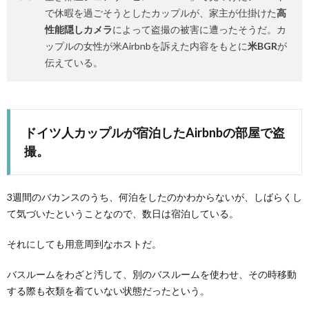
で休暇を過ごそうとしたカップルが、家主が仕掛けた
高
性能隠しカメラ
によって盗撮の被害に遭ったそうだ。カ
ップルの女性が米Airbnbを訴えた内容をもとに
米BGR
が
伝えている。
ドイツ人カップルが宿泊したAirbnbの部屋で盗
撮。
3週間のバカンスのうち、何泊をしたのかわからないが、しばらくし
て気づいたということなので、数日は宿泊している。
それにしても用意周到なホストだ。
バスルームをわざと汚して、別のバスルームを使わせ、その時移動
する際も衣類を着ていない状態だったという。