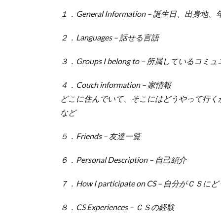
１．General Information – 誕生日、
２．Languages – 話せる言語
３．Groups I belong to – 所属している
４．Couch information – 家情報
どこに住んでいて、そこにはどうやって行く
など
５．Friends – 友達一覧
６．Personal Description – 自己紹介
７．How I participate on CS – 自分
８．CS Experiences – ＣＳの経験