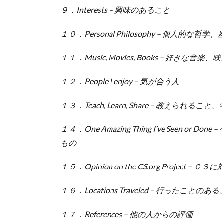
９．Interests – 興味のあること
１０．Personal Philosophy – 個人的な哲
１１．Music, Movies, Books – 好きな音楽
１２．People I enjoy – 気が合う人
１３．Teach, Learn, Share – 教え
１４．One Amazing Thing I’ve Seen
もの
１５．Opinion on the CS.org Project – 
１６．Locations Traveled – 行っ
１７．References – 他の人からの評価