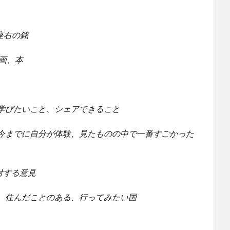
学、座右の銘
、映画、本
られること、学びたいこと、シェアできること
 or Done – 今までに自分が体験、見たものの中で一番すごかった
ＣＳに対する意見
たことのある、住んだことのある、行ってみたい国